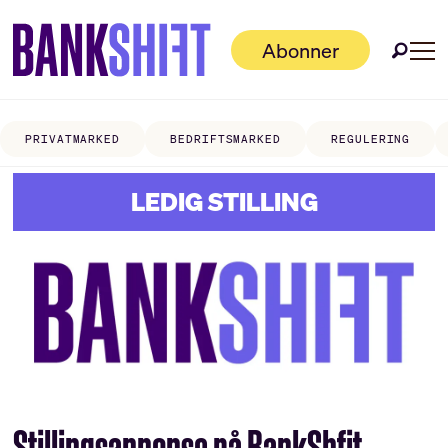
Abonner
PRIVATMARKED
BEDRIFTSMARKED
REGULERING
LEDIG STILLING
Stillingsannonse på BankShfit