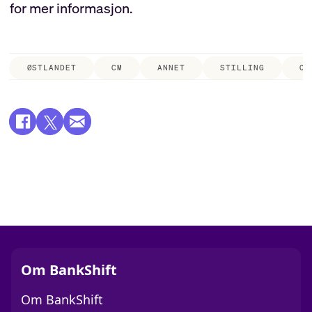
for mer informasjon.
ØSTLANDET
CM
ANNET
STILLING
OS
Om BankShift
Om BankShift