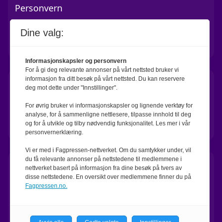
Personvern
Cookies
Dine valg:
Annonse
Informasjonskapsler og personvern
For å gi deg relevante annonser på vårt nettsted bruker vi
informasjon fra ditt besøk på vårt nettsted. Du kan reservere
Kontakt
deg mot dette under "Innstillinger".
SUPPORT
For øvrig bruker vi informasjonskapsler og lignende verktøy for
analyse, for å sammenligne nettlesere, tilpasse innhold til deg
jannicke.halvorsen@shiftermedia.no
og for å utvikle og tilby nødvendig funksjonalitet. Les mer i vår
personvernerklæring.
Vi er med i Fagpressen-nettverket. Om du samtykker under, vil
du få relevante annonser på nettstedene til medlemmene i
Redaksjon
nettverket basert på informasjon fra dine besøk på tvers av
disse nettstedene. En oversikt over medlemmene finner du på
Fagpressen.no.
TIPS REDAKSJONEN
Send e-post til:
redaksjonen@bankshift.no